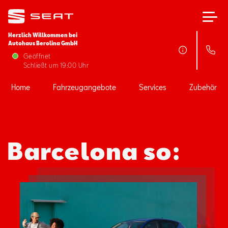
Herzlich Willkommen bei
Autohaus Berolina GmbH
Home
Geöffnet
Schließt um 19:00 Uhr
Fahrzeugangebote
Home
Fahrzeugangebote
Services
Zubehör
Services
Barcelona so:
Zubehör
SEAT FOR BUSINESS
Über uns