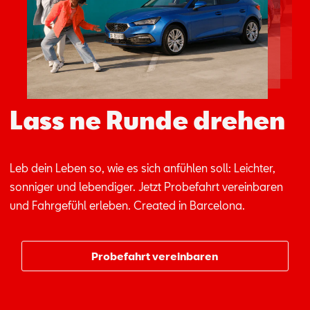
Aktionen
Lass ne Runde drehen
Leb dein Le­ben so, wie es sich an­füh­len soll: Leich­ter,
son­ni­ger und le­ben­di­ger. Jetzt Pro­be­fahrt ver­ein­ba­ren
und Fahr­ge­fühl er­le­ben. Crea­ted in Bar­ce­lo­na.
Probefahrt vereinbaren