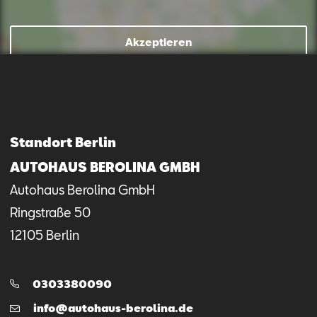
Akzeptieren
Mail schreiben
Kontaktformular
Anrufen
Standort Berlin
AUTOHAUS BEROLINA GMBH
Autohaus Berolina GmbH
Ringstraße
50
12105
Berlin
Telefon:
0303380090
E-
info@autohaus-berolina.de