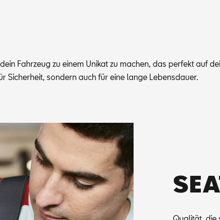
, dein Fahr­zeug zu ei­nem Uni­kat zu ma­chen, das per­fekt auf dei­ne
r für Si­cher­heit, son­dern auch für eine lan­ge Le­bens­dau­er.
SEA
Qua­li­tät, di