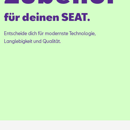
für deinen SEAT.
Ent­schei­de dich für mo­derns­te Tech­no­lo­gie,
Lang­le­big­keit und Qua­li­tät.