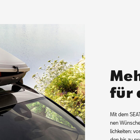
Meh
für
Mit dem SEAT 
nen Wün­schen.
lich­kei­ten: v
den bis zu pra