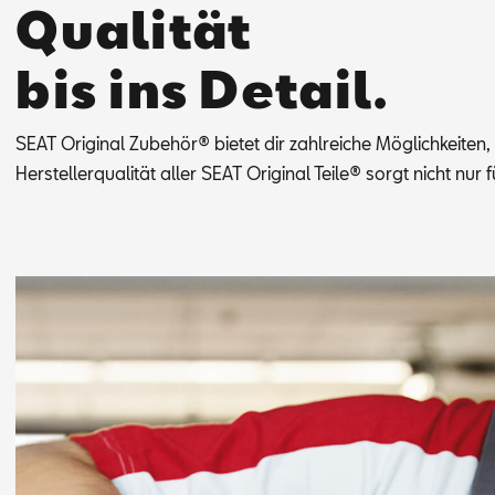
Qualität
bis ins Detail.
SEAT Ori­gi­nal Zu­be­hör® bie­tet dir zahl­rei­che Mög­lich­kei­ten
Her­stel­ler­qua­li­tät al­ler SEAT Ori­gi­nal Tei­le® sorgt nicht nu