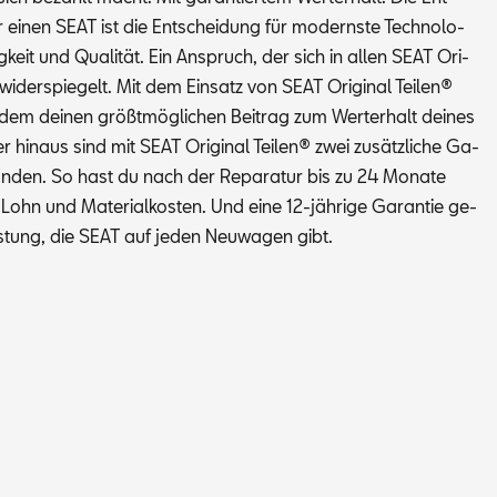
 ei­nen SEAT ist die Ent­schei­dung für mo­derns­te Tech­no­lo­
ig­keit und Qua­li­tät. Ein An­spruch, der sich in al­len SEAT Ori­
 wi­der­spie­gelt. Mit dem Ein­satz von SEAT Ori­gi­nal Tei­len®
u­dem dei­nen größt­mög­li­chen Bei­trag zum Wert­erhalt dei­nes
 hin­aus sind mit SEAT Ori­gi­nal Tei­len® zwei zu­sätz­li­che Ga­
bun­den. So hast du nach der Re­pa­ra­tur bis zu 24 Mo­na­te
 Lohn und Ma­te­ri­al­kos­ten. Und eine 12-jäh­ri­ge Ga­ran­tie ge­
­tung, die SEAT auf je­den Neu­wa­gen gibt.