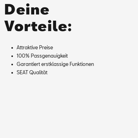
Deine
Vorteile:
At­trak­ti­ve Prei­se
100% Pass­ge­nau­ig­keit
Ga­ran­tiert erst­klas­si­ge Funk­tio­nen
SEAT Qua­li­tät