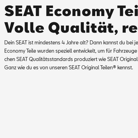
SEAT Economy Tei
Volle Qualität, r
Dein SEAT ist min­des­tens 4 Jah­re alt? Dann kannst du bei je­d
Eco­no­my Tei­le wur­den spe­zi­ell ent­wi­ckelt, um für Fahr­zeu­ge
chen SEAT Qua­li­täts­stan­dards pro­du­ziert wie SEAT Ori­gi­nal 
Ganz wie du es von un­se­ren SEAT Ori­gi­nal Tei­len® kennst.