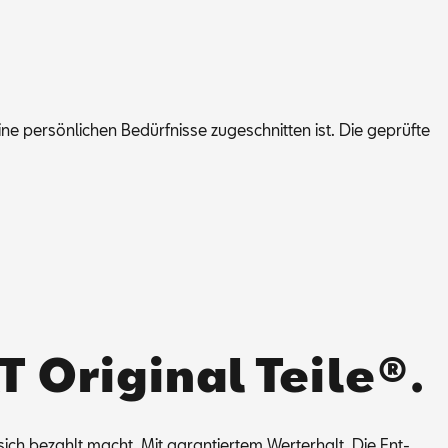
 per­sön­li­chen Be­dürf­nis­se zu­ge­schnit­ten ist. Die ge­prüf­te
T Original Teile®.
e sich be­zahlt macht. Mit ga­ran­tier­tem Wert­erhalt. Die Ent­