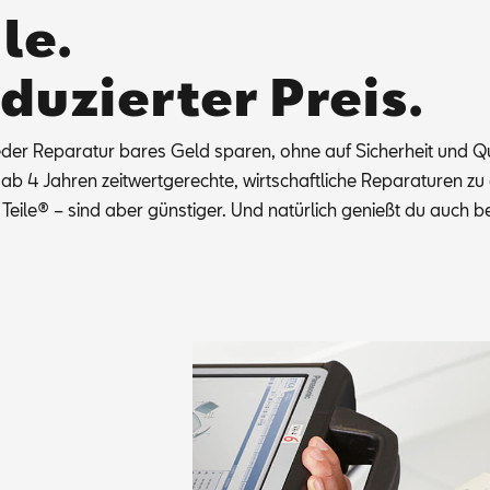
le.
eduzierter Preis.
er Re­pa­ra­tur ba­res Geld spa­ren, ohne auf Si­cher­heit und Qua
 ab 4 Jah­ren zeit­wert­ge­rech­te, wirt­schaft­li­che Re­pa­ra­tu­ren
Tei­le® – sind aber güns­ti­ger. Und na­tür­lich ge­nießt du auch be