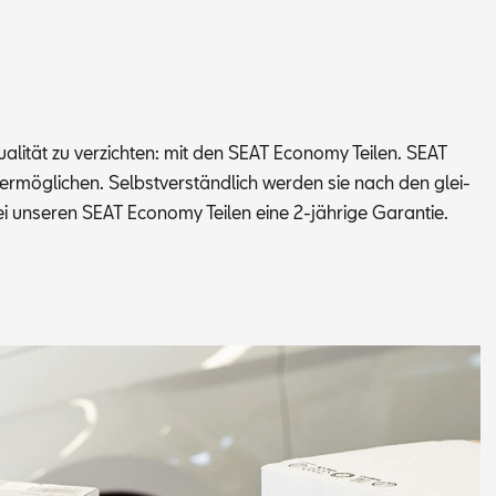
­li­tät zu ver­zich­ten: mit den SEAT Eco­no­my Tei­len. SEAT
 zu er­mög­li­chen. Selbst­ver­ständ­lich wer­den sie nach den glei­
i un­se­ren SEAT Eco­no­my Tei­len eine 2-jäh­ri­ge Ga­ran­tie.