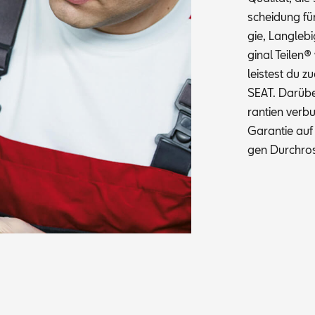
schei­dung für
gie, Lang­le­b
gi­nal Tei­len®
leis­test du z
SEAT. Dar­über
ran­ti­en ver­
Ga­ran­tie auf
gen Durch­ros