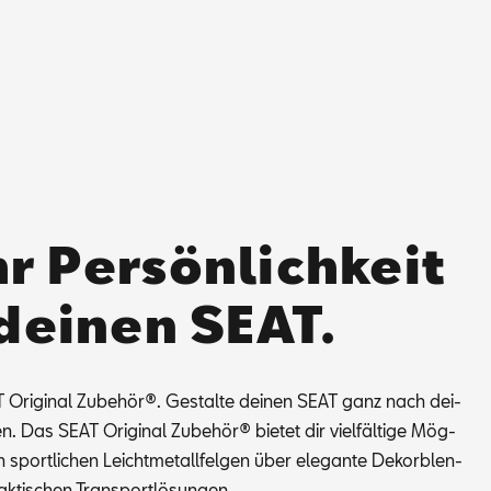
r Persönlichkeit
 deinen SEAT.
Ori­gi­nal Zu­be­hör®. Ge­stal­te dei­nen SEAT ganz nach dei­
 Das SEAT Ori­gi­nal Zu­be­hör® bie­tet dir viel­fäl­ti­ge Mög­
on sport­li­chen Leicht­me­tall­fel­gen über ele­gan­te De­kor­blen­
k­ti­schen Trans­port­lö­sun­gen.